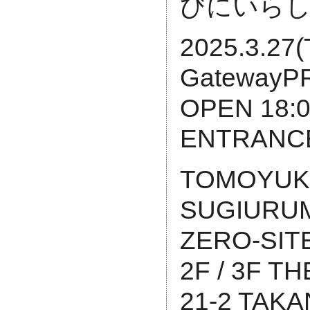
びにいら
2025.3.27
GatewayP
OPEN 18:0
ENTRANC
TOMOYUKI
SUGIURUMN
ZERO-SITE
2F / 3F T
21-2 TAK