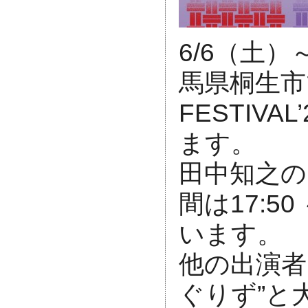
6/6（土）
馬県桐生市で
FESTIV
ます。
⁡田中知之
間は17:5
います。
他の出演者
ぐりず”と